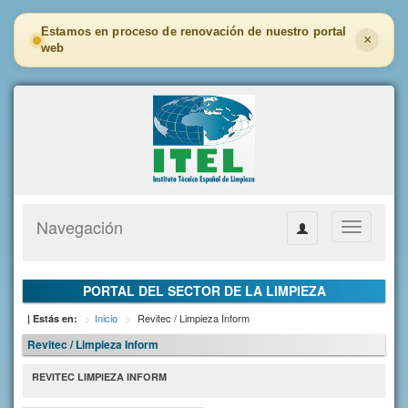
Estamos en proceso de renovación de nuestro portal
×
web
Navegación
Toggle
navigation
PORTAL DEL SECTOR DE LA LIMPIEZA
Inicio
Revitec / Limpieza Inform
| Estás en:
Revitec / Limpieza Inform
REVITEC LIMPIEZA INFORM