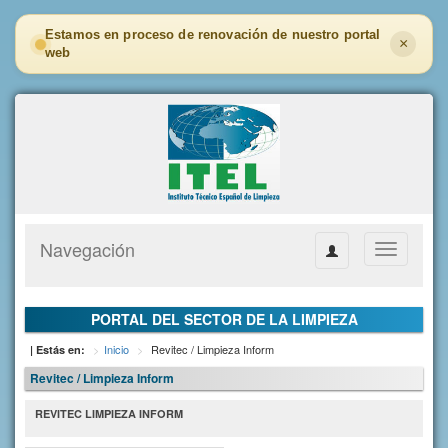
Estamos en proceso de renovación de nuestro portal
×
web
Navegación
Toggle
navigation
PORTAL DEL SECTOR DE LA LIMPIEZA
Inicio
Revitec / Limpieza Inform
| Estás en:
Revitec / Limpieza Inform
REVITEC LIMPIEZA INFORM