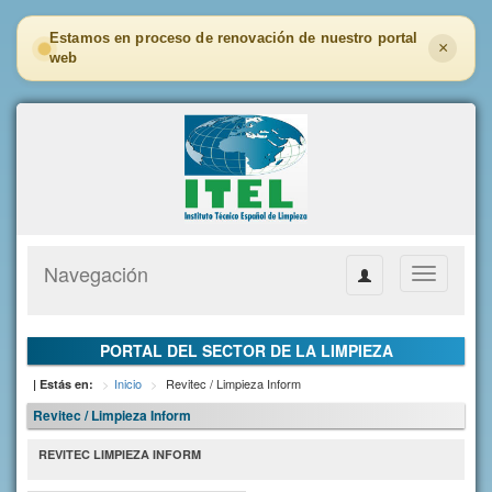
Estamos en proceso de renovación de nuestro portal
×
web
Navegación
Toggle
navigation
PORTAL DEL SECTOR DE LA LIMPIEZA
Inicio
Revitec / Limpieza Inform
| Estás en:
Revitec / Limpieza Inform
REVITEC LIMPIEZA INFORM